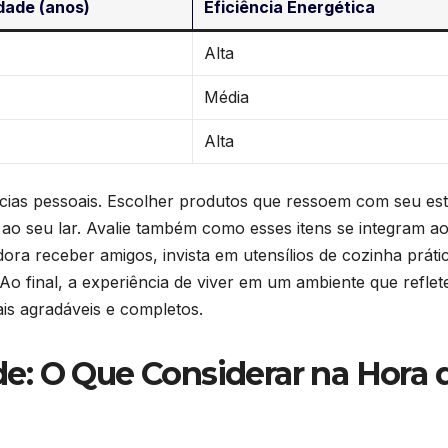
dade (anos)
Eficiência Energética
Alta
Média
Alta
ncias pessoais. Escolher produtos que ressoem⁢ com seu esti
o seu‍ lar. Avalie ⁤também como esses‍ itens se integram ao
adora receber amigos, invista em utensílios de cozinha práti
o final, ‌a experiência de viver em um ambiente que⁣ reflet
is agradáveis e ⁤completos.
ade: O Que Considerar na‍ Hora 