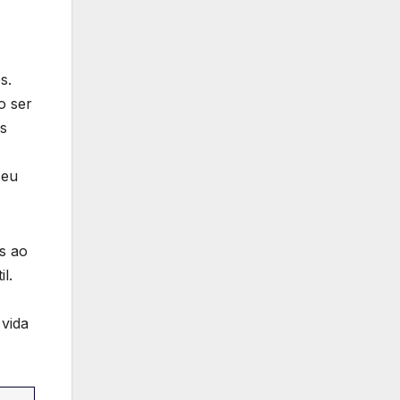
s.
o ser
s
seu
is ao
l.
vida⁤