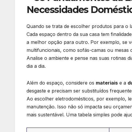
Necessidades Domésti
Quando ⁢se trata de escolher produtos para o l
⁢Cada​ espaço dentro da ⁣sua casa tem finalida
a melhor opção ⁣para outro. Por‌ exemplo, se
multifuncionais, como sofás-camas⁢ ou mesas d
Analise o ambiente e pense nas suas rotinas diár
dia a dia.
Além do espaço, considere os
materiais
e a
d
desgaste e⁤ precisam ser ⁤substituídos ⁤frequen
Ao escolher eletrodomésticos, por exemplo, lev
manutenção. Isso⁢ não só impacta seu ⁢orçamen
mais sustentável.‌ Uma tabela simples pode ajud