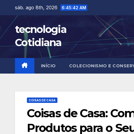
Skip
sáb. ago 8th, 2026
6:45:44 AM
to
content
tecnologia
Cotidiana
INÍCIO
COLECIONISMO E CONSE
COISAS DE CASA
Coisas de Casa: Co
Produtos para o Seu