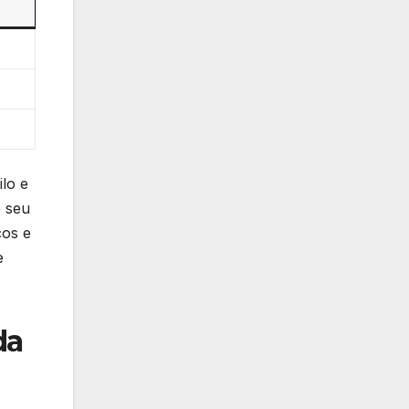
lo e⁤
⁤ seu
cos e
e
da