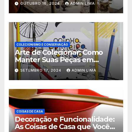
Tesouros!
OUTUBRO 16, 2024
ADMIN LIMA
COLECIONISMO E CONSERVAÇÃO
Arte de Colecionar: Como
Manter Suas Peças em
Perfeito Estado!
SETEMBRO 17, 2024
ADMIN LIMA
COISAS DE CASA
Decoração e Funcionalidade:
As Coisas de Casa que Você