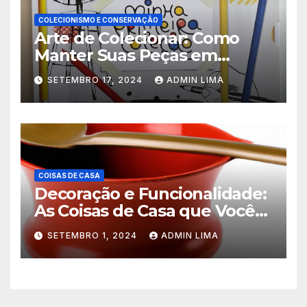
COLECIONISMO E CONSERVAÇÃO
Arte de Colecionar: Como
Manter Suas Peças em
Perfeito Estado!
SETEMBRO 17, 2024
ADMIN LIMA
COISAS DE CASA
Decoração e Funcionalidade:
As Coisas de Casa que Você
Não Pode Deixar de Ter!
SETEMBRO 1, 2024
ADMIN LIMA